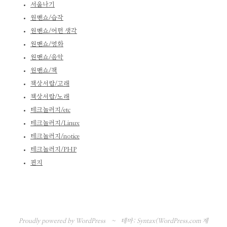
서울나기
원맨쇼/습작
원맨쇼/어떤 생각
원맨쇼/영화
원맨쇼/음악
원맨쇼/책
책상서랍/고래
책상서랍/노래
테크놀러지/etc
테크놀러지/Linux
테크놀러지/notice
테크놀러지/PHP
편지
Proudly powered by WordPress
~
테마: Syntax(
WordPress.com
제