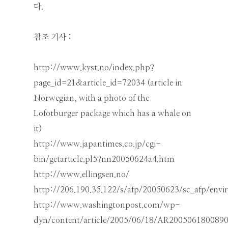
다.
참조 기사 :
http://www.kyst.no/index.php?
page_id=21&article_id=72034 (article in
Norwegian, with a photo of the
Lofotburger package which has a whale on
it)
http://www.japantimes.co.jp/cgi-
bin/getarticle.pl5?nn20050624a4.htm
http://www.ellingsen.no/
http://206.190.35.122/s/afp/20050623/sc_afp/en
http://www.washingtonpost.com/wp-
dyn/content/article/2005/06/18/AR2005061800890