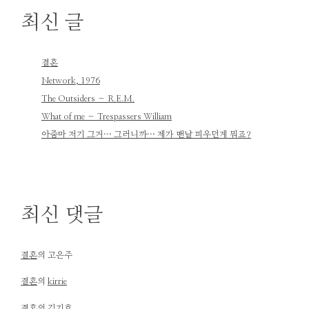
최신 글
결혼
Network, 1976
The Outsiders – R.E.M.
What of me – Trespassers William
아줌마 저기 그거… 그러니까… 제가 맨날 피우던게 뭐죠?
최신 댓글
결혼
의
고은주
결혼
의
kirrie
결혼
의
김기호