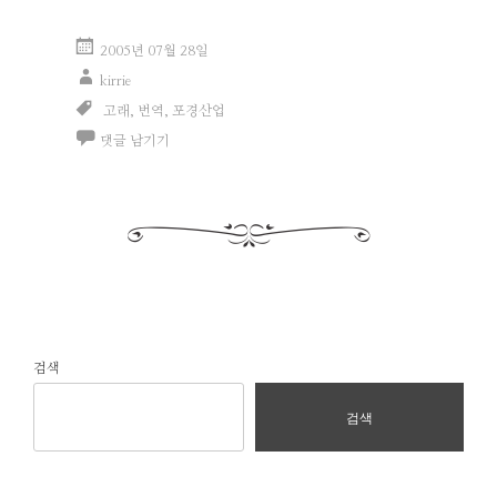
2005년 07월 28일
kirrie
고래
,
번역
,
포경산업
댓글 남기기
검색
검색