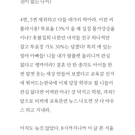
권이 없는 나이)
4번, 5번 제외하고 다들 대가리 박아라. 이런 씨
뮬라시옹! 투표율 15%가 올 해 실질 물가상승율
이냐? 촛불집회 나왔던 녀석들 친구 하나씩만
잡고 투표장 가도 30%는 넘겠다! 특히 애 있는
엄마 아빠들! 니들 내가 팜플렛 돌리니까 관심
없다고 쌩까더라? 결혼 안 한 총각도 아이들 한
번 맘껏 웃는 세상 만들어 보겠다고 교육감 선거
에 뛰어드는판국에 이제 당장 학부모 될 니들이
관심 없다면 어쩌란거냐? 걍 닥치고 학원, 과외?
앞으로 티븨에 교육관련 뉴스 나오면 샷 다 마우
스 하고 지내라.
아직도 늦진 않았다. 8시까지니까 이 글 본 서울