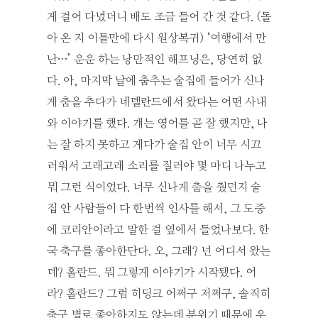
게 걸어 다녔더니 배도 조금 들어 간 것 같다. (돌
아 온 지 이틀만에 다시 원상복귀) ‘여행에서 만
난…’ 운운 하는 낭만적인 해프닝은, 당연히 없
다. 아, 마지막 날에 춤추는 술집에 들어가 신나
게 춤을 추다가 네델란드에서 왔다는 어떤 사내
와 이야기를 했다. 걔는 영어를 곧 잘 했지만, 나
는 잘 하지 못하고 게다가 술집 안이 너무 시끄
러워서 고래고래 소리를 질러야 몇 마디 나누고
뭐 그런 식이었다. 너무 신나게 춤을 췄던지 술
집 안 사람들이 다 한번씩 인사를 해서, 그 도중
에 코리안이라고 말한 걸 옆에서 들었나보다. 한
국 축구를 좋아한단다. 오, 그래? 넌 어디서 왔는
데? 홀란드. 뭐 그렇게 이야기가 시작됐다. 어
라? 홀란드? 그럼 히딩크 어쩌구 저쩌구, 솔직히
축구 별로 좋아하지도 않는데 분위기 때문에 우