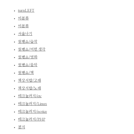
turnLEFT
미분류
미분류
서울나기
원맨쇼/습작
원맨쇼/어떤 생각
원맨쇼/영화
원맨쇼/음악
원맨쇼/책
책상서랍/고래
책상서랍/노래
테크놀러지/etc
테크놀러지/Linux
테크놀러지/notice
테크놀러지/PHP
편지