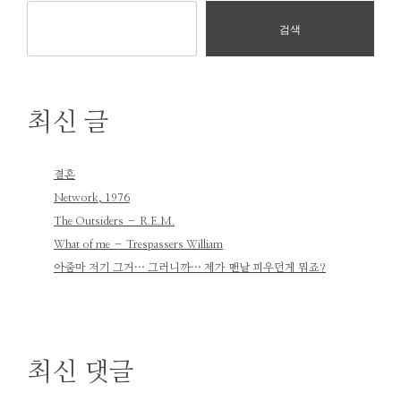
검색
최신 글
결혼
Network, 1976
The Outsiders – R.E.M.
What of me – Trespassers William
아줌마 저기 그거… 그러니까… 제가 맨날 피우던게 뭐죠?
최신 댓글