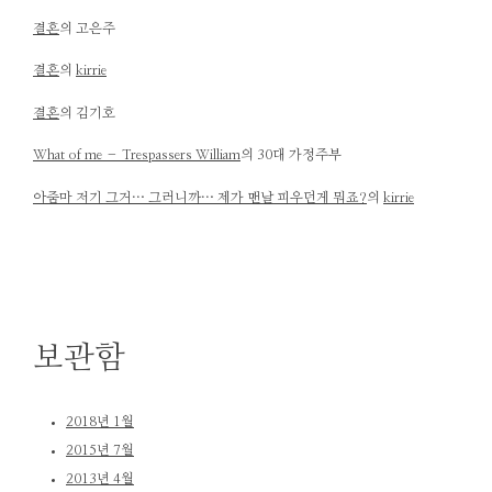
결혼
의
고은주
결혼
의
kirrie
결혼
의
김기호
What of me – Trespassers William
의
30대 가정주부
아줌마 저기 그거… 그러니까… 제가 맨날 피우던게 뭐죠?
의
kirrie
보관함
2018년 1월
2015년 7월
2013년 4월