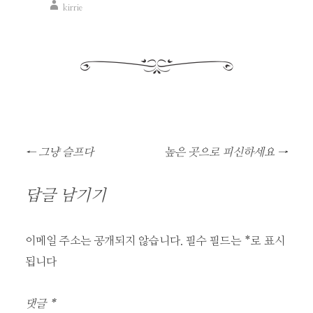
kirrie
글
←
그냥 슬프다
높은 곳으로 피신하세요
→
네
비
답글 남기기
게
이
이메일 주소는 공개되지 않습니다.
필수 필드는
*
로 표시
션
됩니다
댓글
*