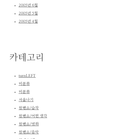
2005년 6월
2005년 5월
2005년 4월
카테고리
turnLEFT
미분류
미분류
서울나기
원맨쇼/습작
원맨쇼/어떤 생각
원맨쇼/영화
원맨쇼/음악