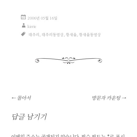
2006년 05월 16일
kirrie
대추리
,
대추리동영상
,
황새울
,
황새울동영상
글
←
몰아서
방문자 카운팅
→
네
비
답글 남기기
게
이
이메일 주소는 공개되지 않습니다.
필수 필드는
*
로 표시