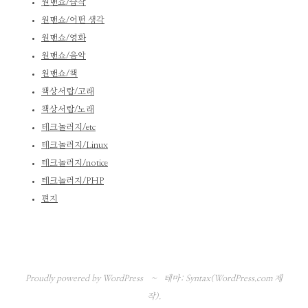
원맨쇼/습작
원맨쇼/어떤 생각
원맨쇼/영화
원맨쇼/음악
원맨쇼/책
책상서랍/고래
책상서랍/노래
테크놀러지/etc
테크놀러지/Linux
테크놀러지/notice
테크놀러지/PHP
편지
Proudly powered by WordPress
~
테마: Syntax(
WordPress.com
제
작).