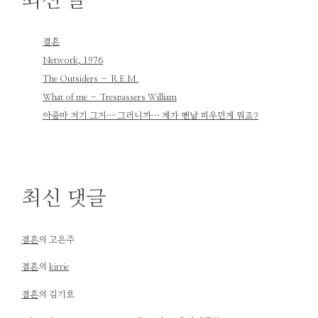
최신 글
결혼
Network, 1976
The Outsiders – R.E.M.
What of me – Trespassers William
아줌마 저기 그거… 그러니까… 제가 맨날 피우던게 뭐죠?
최신 댓글
결혼
의
고은주
결혼
의
kirrie
결혼
의
김기호