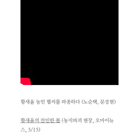
황새울 농민 볍씨를 파종하다 (노순택, 문정현)
황새울의 잔인한 봄
(농지파괴 현장, 오마이뉴
스, 3/15)