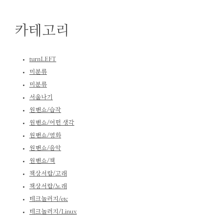
카테고리
turnLEFT
미분류
미분류
서울나기
원맨쇼/습작
원맨쇼/어떤 생각
원맨쇼/영화
원맨쇼/음악
원맨쇼/책
책상서랍/고래
책상서랍/노래
테크놀러지/etc
테크놀러지/Linux