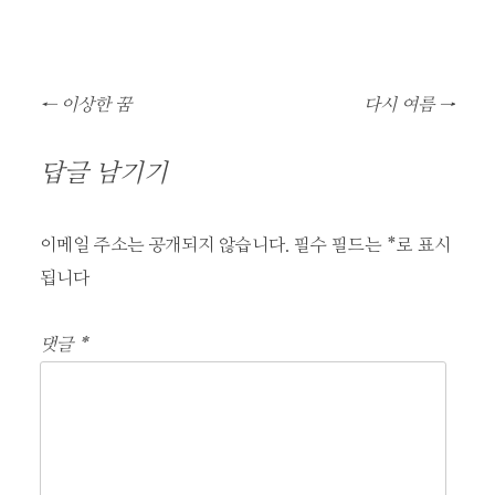
글
←
이상한 꿈
다시 여름
→
네
비
답글 남기기
게
이
이메일 주소는 공개되지 않습니다.
필수 필드는
*
로 표시
션
됩니다
댓글
*