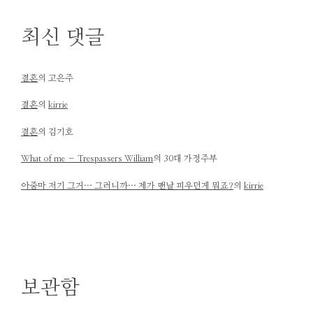
최신 댓글
결혼
의
고은주
결혼
의
kirrie
결혼
의
김기호
What of me – Trespassers William
의
30대 가정주부
아줌마 저기 그거… 그러니까… 제가 맨날 피우던게 뭐죠?
의
kirrie
보관함