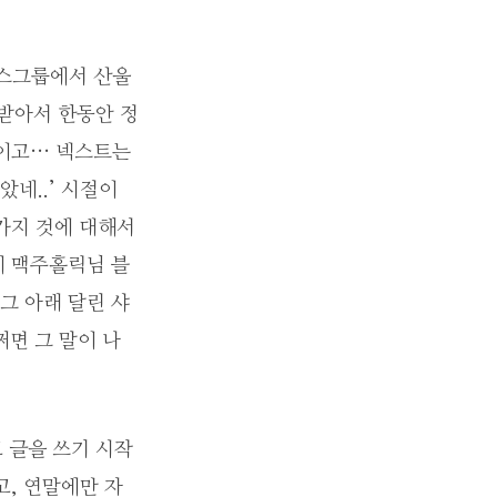
뉴스그룹에서 산울
운받아서 한동안 정
짓이고… 넥스트는
네..’ 시절이
가지 것에 대해서
에 맥주홀릭님 블
그 아래 달린 샤
쩌면 그 말이 나
고 글을 쓰기 시작
고, 연말에만 자