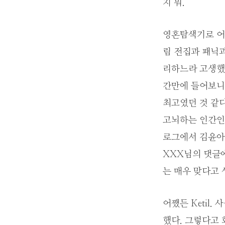
지 뭐.
영혼탐색기로 어
림 전집과 패닉과
리하느라 고생했
간만에 들어보니 
최고였던 것 같
고뇌하는 인간인
로그에서 김윤아에
XXX님의 댓글에
는 매우 맞다고 
어쨌든 Ketil
했다. 그렇다고 