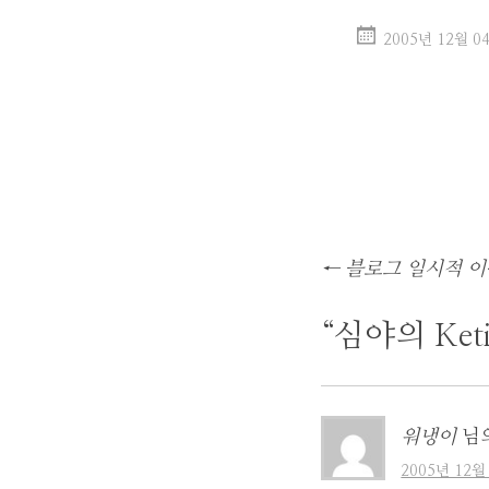
2005년 12월 0
글
←
블로그 일시적 이
네
비
“
심야의 Ketil
게
이
션
워냉이
님
2005년 12월