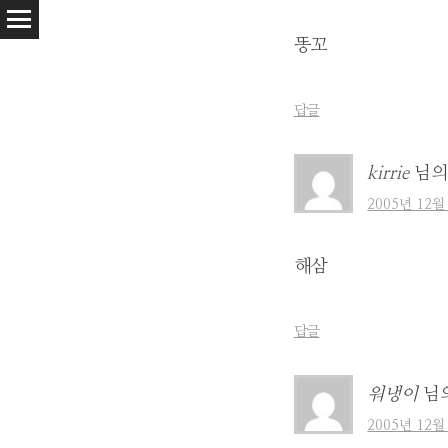
똥꼬
답글
kirrie
님의
2005년 12월
해삼
답글
워냉이
님
2005년 12월