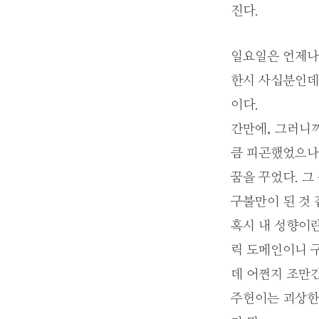
진다.
일요일은 언제나 
한시 사십분인데,
이다.
간만에, 그러니까
큼 피곤했었으나)
꿈을 꾸었다. 그
구불만이 된 것 
혹시 내 성향이란
릭 도메인이니 구
데 어쩐지 조만간
주헌이는 괴상한 