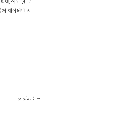
의역)이고 잘 모
그렇게 해석되냐고
soulseek
→