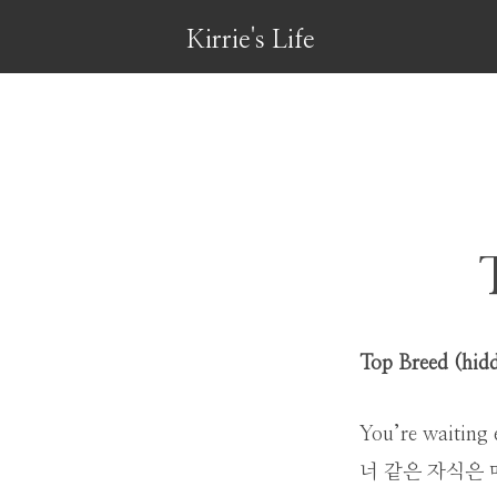
Kirrie's Life
Top Breed (hidd
You’re waiting 
너 같은 자식은 