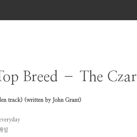
메
뉴
Top Breed – The Czar
en track) (written by John Grant)
everyday
매일