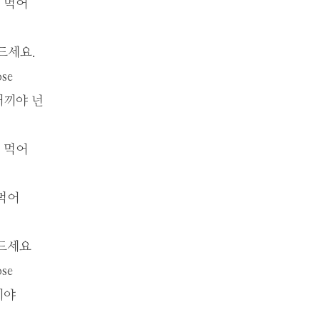
 먹어
드세요.
ose
새끼야 넌
 먹어
먹어
 드세요
ose
끼야