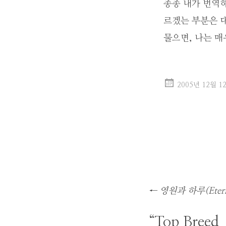
종종 내가 번역해
르겠는 부분은 대
물으면, 나는 매
2005년 12월 1
글
←
영원과 하루(Eterni
네
비
“
Top Breed