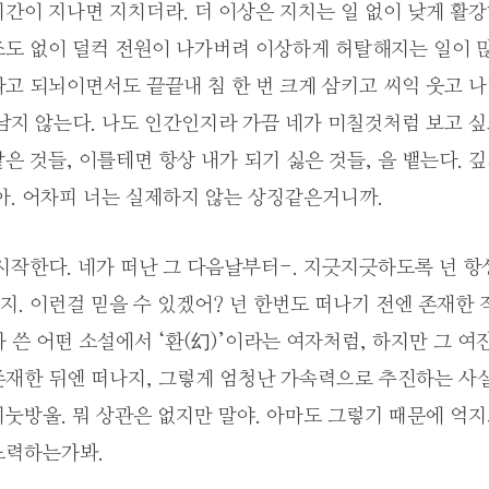
간이 지나면 지치더라. 더 이상은 지치는 일 없이 낮게 활
조도 없이 덜컥 전원이 나가버려 이상하게 허탈해지는 일이 많
고 되뇌이면서도 끝끝내 침 한 번 크게 삼키고 씨익 웃고 나
남지 않는다. 나도 인간인지라 가끔 네가 미칠것처럼 보고 
은 것들, 이를테면 항상 내가 되기 싫은 것들, 을 뱉는다. 깊
아. 어차피 너는 실제하지 않는 상징같은거니까.
시작한다. 네가 떠난 그 다음날부터-. 지긋지긋하도록 넌 항
. 이런걸 믿을 수 있겠어? 넌 한번도 떠나기 전엔 존재한 
 쓴 어떤 소설에서 ‘환(幻)’이라는 여자처럼, 하지만 그 여
존재한 뒤엔 떠나지, 그렇게 엄청난 가속력으로 추진하는 사실
눗방울. 뭐 상관은 없지만 말야. 아마도 그렇기 때문에 억
노력하는가봐.