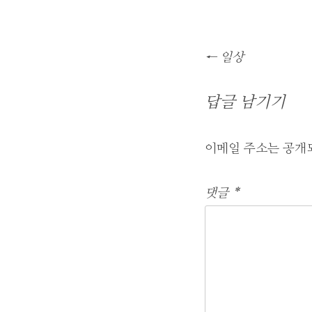
글
←
일상
네
비
답글 남기기
게
이
션
이메일 주소는 공개
댓글
*