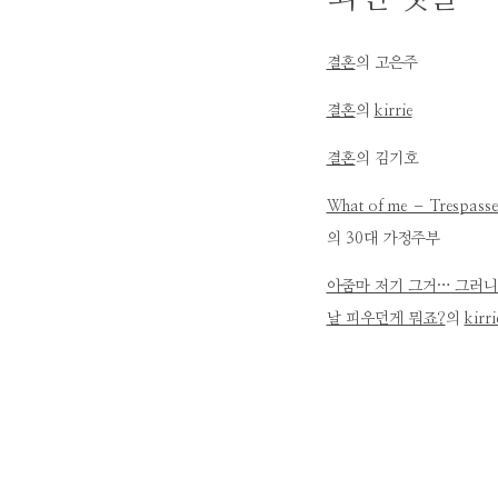
결혼
의
고은주
결혼
의
kirrie
결혼
의
김기호
What of me – Trespasse
의
30대 가정주부
아줌마 저기 그거… 그러니
날 피우던게 뭐죠?
의
kirri