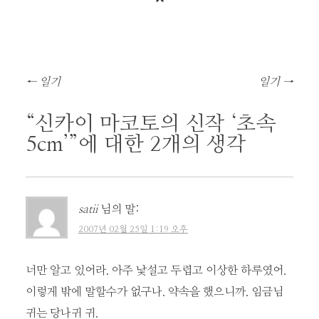
글
←
일기
일기
→
네
비
“
신카이 마코토의 신작 ‘초속
게
5cm’
”에 대한 2개의 생각
이
션
satii
님의 말:
2007년 02월 25일 1:19 오후
너만 알고 있어라. 아주 낯설고 두렵고 이상한 하루였어.
이렇게 밖에 말할수가 없구나. 약속을 했으니까. 임금님
귀는 당나귀 귀.