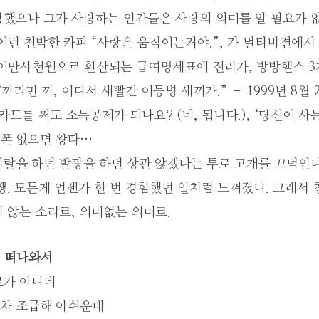
랑했으나 그가 사랑하는 인간들은 사랑의 의미를 알 필요가 없
이런 천박한 카피 “사랑은 움직이는거야.”, 가 멀티비젼에서 
 이만사천원으로 환산되는 급여명세표에 진리가, 방방헬스 3
“까라면 까, 어디서 새빨간 이등병 새끼가.” – 1999년 8월 
크카드를 써도 소득공제가 되나요? (네, 됩니다.), ‘당신이 사
드폰 없으면 왕따…
지랄을 하던 발광을 하던 상관 않겠다는 투로 고개를 끄덕인다
쨍. 모든게 언젠가 한 번 경험했던 일처럼 느껴졌다. 그래서 
 않는 소리로, 의미없는 의미로.
– 떠나와서
로가 아니네
차 조급해 아쉬운데