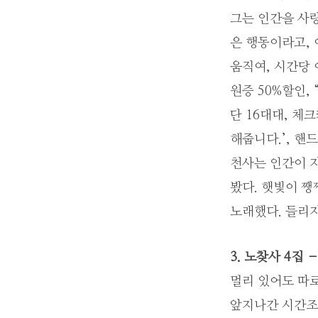
그는 인간을 사
은 행동이라고, 
움직여, 시간당
원증 50%할인, 
단 16대대, 체
해줍니다.’, 핸
천사는 인간이 
봤다. 햇빛이 쨍
노래했다. 들리지
3. 노찾사 4집 
멀리 있어도 따
앞지나간 시간조