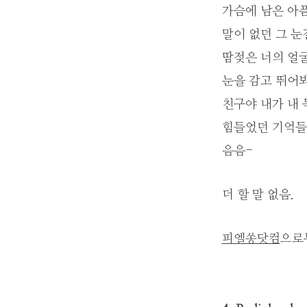
가슴에 남은 아
말이 없던 그 
땀젖은 너의 얼
눈을 감고 뛰어
친구야 내가 내 
힘들었던 기억들
음음-
더 할 말 없음.
피엘쏭닷컴
으로