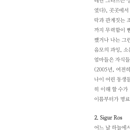
레닌 그라드는 
였다), 곳곳에서
락과 관계짓는 
까지 무력함이 뻗
쨌거나 나는 그
음모의 과잉, 소
엄마들은 자식들
(2005년, 여
나이 어린 동생들
히 이해 할 수가
이름부터가 명료
2. Sigur Ros
어느 날 하늘에서