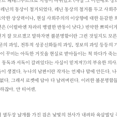
상트 페테스부르크로 지명이 바뀌었고 (사실 그 이전에도 상
 레닌의 동상이 철거되었다. 레닌 동상의 철거를 두고 사회
조악한 상상력이나, 현실 사회주의의 이상향에 대한 둔감한 
은 (이럴바엔 차라리 맹렬한 반동이 낫다.) 빈약한 쁘띠이거
런거 잘 모르겠고 말하자면 불분명함이란 그런 것일지도 모른다
문의 과잉, 전투적 성공신화들의 과잉, 정보의 과잉 등등의
이 꾸미는 아득한 거짓을 현실로 받아들이는 척 하다가 죽는
전히 동독과 서독이 갈려있다는 사실이 믿겨져?)의 부유한 의
이 생겼다. 누나의 남편이란 작자는 언제나 맘에 안든다. 
 없다. 그래서 로켓에 담아 다 날려버린다. 이러한 불분명함들
하잖아. 얀 티어센.
 열두장 날개를 가진 검은 낯빛의 천사가 내려와 육삼빌딩 