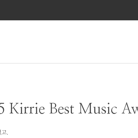
메
뉴
5 Kirrie Best Music A
고.