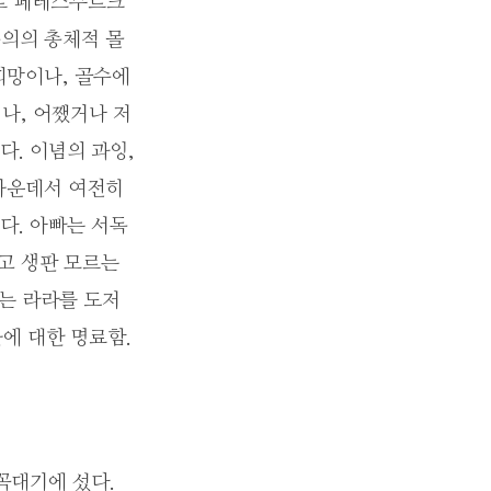
트 페테스부르크
주의의 총체적 몰
희망이나, 골수에
나, 어쨌거나 저
. 이념의 과잉,
 가운데서 여전히
다. 아빠는 서독
사고 생판 모르는
나는 라라를 도저
에 대한 명료함.
꼭대기에 섰다.