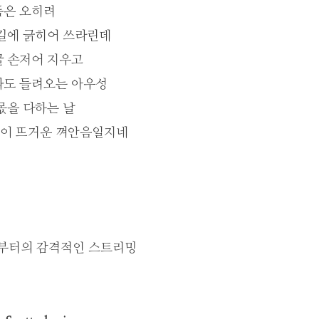
픔은 오히려
눈길에 긁히어 쓰라린데
굴 손저어 지우고
봐도 들려오는 아우성
몫을 다하는 날
이 뜨거운 껴안음일지네
부터의 감격적인 스트리밍