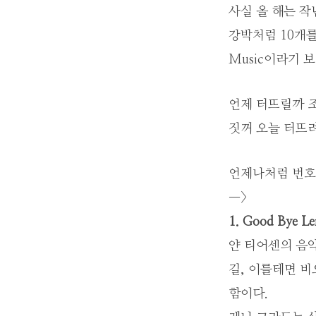
사실 올 해는 
강박처럼 10개를
Music이라기 
언제 터뜨릴까 조
짓꺼 오늘 터뜨려
언제나처럼 번호
—>
1. Good Bye L
얀 티어센의 음
길, 이를테면 비
함이다.