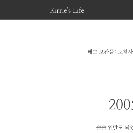
Kirrie's Life
태그 보관물:
노찾사
200
슬슬 연말도 되었