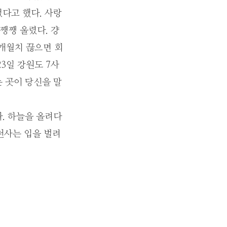
다고 했다. 사랑
쨍쨍 울렸다. 걍
개월치 끊으면 회
23일 강원도 7사
는 곳이 당신을 말
. 하늘을 올려다
천사는 입을 벌려