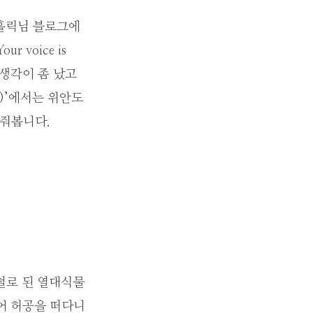
주홀릭님 블로그에
voice is
옛날 생각이 좀 났고
지.)’에서는 위안도
 줘봅니다.
강철로 된 열대식물
어 허공을 떠다니