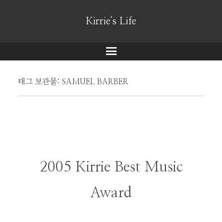
Kirrie's Life
메
뉴
태그 보관물:
SAMUEL BARBER
2005 Kirrie Best Music
Award