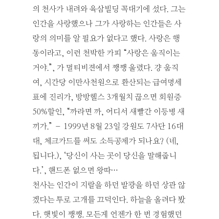
의 천사가 내려와 육삼빌딩 꼭대기에 섰다. 그는
인간을 사랑했으나 그가 사랑하는 인간들은 사
랑의 의미를 알 필요가 없다고 했다. 사랑은 행
동이라고, 이런 천박한 카피 “사랑은 움직이는
거야.”, 가 멀티비젼에서 쨍쨍 울렸다. 걍 움직
여, 시간당 이만사천원으로 환산되는 급여명세
표에 진리가, 방방헬스 3개월치 끊으면 회원증
50%할인, “까라면 까, 어디서 새빨간 이등병 새
끼가.” – 1999년 8월 23일 강원도 7사단 16대
대, 체크카드를 써도 소득공제가 되나요? (네,
됩니다.), ‘당신이 사는 곳이 당신을 말해줍니
다.’, 핸드폰 없으면 왕따…
천사는 인간이 지랄을 하던 발광을 하던 상관 않
겠다는 투로 고개를 끄덕인다. 하늘을 올려다 봤
다. 햇빛이 쨍쨍. 모든게 언젠가 한 번 경험했던