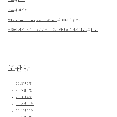
결혼
의
kirrie
결혼
의
김기호
What of me – Trespassers William
의
30대 가정주부
아줌마 저기 그거… 그러니까… 제가 맨날 피우던게 뭐죠?
의
kirrie
보관함
2018년 1월
2015년 7월
2013년 4월
2012년 11월
2011년 11월