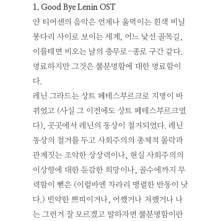
1. Good Bye Lenin OST
얀 티어센의 음악은 언제나 울먹이는 흰색 비닐
봉다리 사이로 보이는 세계, 어느 낯선 골목길,
이를테면 비오는 날의 충무로-종로 구간 같다.
명료하지만 그것은 불분명함에 대한 명료함이
다.
레닌 그라드는 상트 페테스부르크로 지명이 바
뀌었고 (사실 그 이전에도 상트 페테스부르크였
다), 곳곳에서 레닌의 동상이 철거되었다. 레닌
동상의 철거를 두고 사회주의의 총체적 몰락과
관계짓는 조악한 상상력이나, 현실 사회주의의
이상향에 대한 둔감한 희망이나, 골수에까지 무
력함이 뻗은 (이럴바엔 차라리 맹렬한 반동이 낫
다.) 빈약한 쁘띠이거나, 어쨌거나 저쨌거나 나
는 그런거 잘 모르겠고 말하자면 불분명함이란