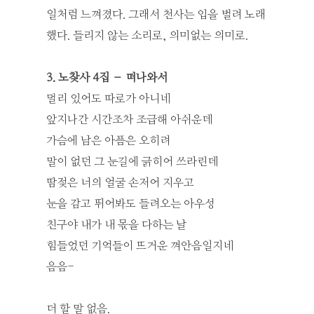
일처럼 느껴졌다. 그래서 천사는 입을 벌려 노래
했다. 들리지 않는 소리로, 의미없는 의미로.
3. 노찾사 4집 – 떠나와서
멀리 있어도 따로가 아니네
앞지나간 시간조차 조급해 아쉬운데
가슴에 남은 아픔은 오히려
말이 없던 그 눈길에 긁히어 쓰라린데
땀젖은 너의 얼굴 손저어 지우고
눈을 감고 뛰어봐도 들려오는 아우성
친구야 내가 내 몫을 다하는 날
힘들었던 기억들이 뜨거운 껴안음일지네
음음-
더 할 말 없음.