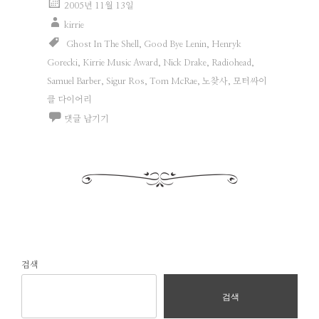
2005년 11월 13일
kirrie
Ghost In The Shell
,
Good Bye Lenin
,
Henryk
Gorecki
,
Kirrie Music Award
,
Nick Drake
,
Radiohead
,
Samuel Barber
,
Sigur Ros
,
Tom McRae
,
노찾사
,
모터싸이
클 다이어리
댓글 남기기
검색
검색