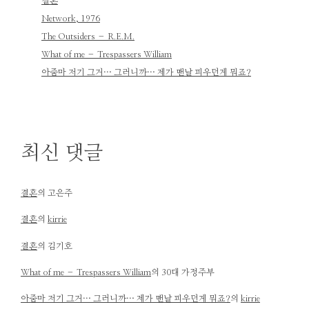
결혼
Network, 1976
The Outsiders – R.E.M.
What of me – Trespassers William
아줌마 저기 그거… 그러니까… 제가 맨날 피우던게 뭐죠?
최신 댓글
결혼
의
고은주
결혼
의
kirrie
결혼
의
김기호
What of me – Trespassers William
의
30대 가정주부
아줌마 저기 그거… 그러니까… 제가 맨날 피우던게 뭐죠?
의
kirrie