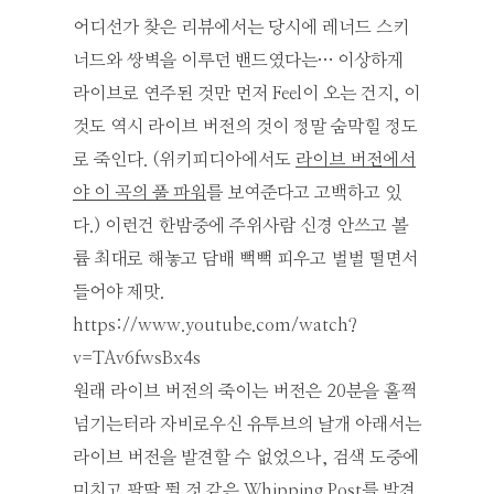
어디선가 찾은 리뷰에서는 당시에 레너드 스키
너드와 쌍벽을 이루던 밴드였다는… 이상하게
라이브로 연주된 것만 먼저 Feel이 오는 건지, 이
것도 역시 라이브 버전의 것이 정말 숨막힐 정도
로 죽인다. (위키피디아에서도
라이브 버전에서
야 이 곡의 풀 파워
를 보여준다고 고백하고 있
다.) 이런건 한밤중에 주위사람 신경 안쓰고 볼
륨 최대로 해놓고 담배 뻑뻑 피우고 벌벌 떨면서
들어야 제맛.
https://www.youtube.com/watch?
v=TAv6fwsBx4s
원래 라이브 버전의 죽이는 버전은 20분을 훌쩍
넘기는터라 자비로우신 유투브의 날개 아래서는
라이브 버전을 발견할 수 없었으나, 검색 도중에
미치고 팔딱 뛸 것 같은 Whipping Post를 발견