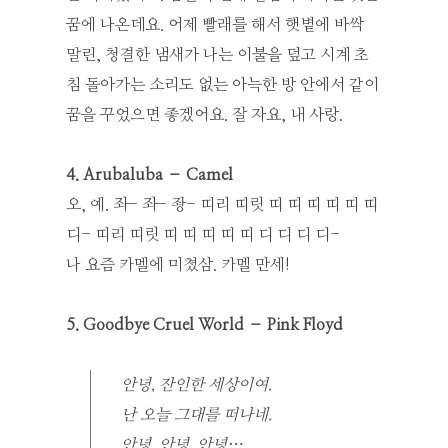
꿈에 나온데요. 어제 빨래를 해서 햇볕에 바싹
말린, 청결한 냄새가 나는 이불을 덮고 시계 초
침 돌아가는 소리도 없는 아늑한 방 안에서 같이
꿈을 꾸었으면 좋겠어요. 잘 자요, 내 사랑.
4. Arubaluba – Camel
오, 예. 좌- 좌- 좡- 띠리 띠릿 띠 띠 띠 띠 띠 띠
디- 띠리 띠릿 띠 띠 띠 띠 띠 디 디 디 디-
나 요즘 카멜에 미쳤삼. 카멜 만세!
5. Goodbye Cruel World – Pink Floyd
안녕, 잔인한 세상이여.
난 오늘 그대를 떠나네.
안녕, 안녕, 안녕…