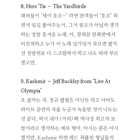
8. Here `Tis – The Yardbirds
래퍼들이 ‘세이 호오~’ 하면 관객들이 ‘호오’ 하
면서 입김 불어주는거, 그거 원조가 아닐까 생각
하는 정말 흥겨운 노래. 아, 광화문 한복판에서
미친척하고 누가 이 노래 딩가딩가 부르면 팔차
선 전방위로 다 스크럼짜서 막고 나도 따라 부르
겠고만.
9. Kashmir – Jeff Buckley from ‘Live At
Olympia’
초 골까는 곡. 정규 앨범은 아닌듯 하고 아마도
라이브 공연의 곡을 누군가 녹음한 것이 나도는
것 같다. 역시 내가 (거의) 롹 역사상 최고의 보
컬이라고 생각하는 제프 형아. 아시는 분은 아시
겠지만, Kashmir 하면 레드 좌플린 형님들의