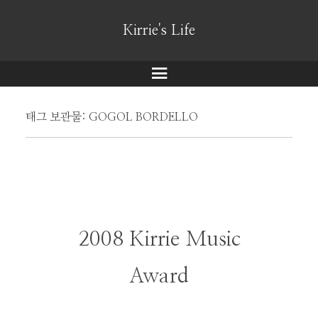
Kirrie's Life
메
뉴
태그 보관물:
GOGOL BORDELLO
2008 Kirrie Music
Award