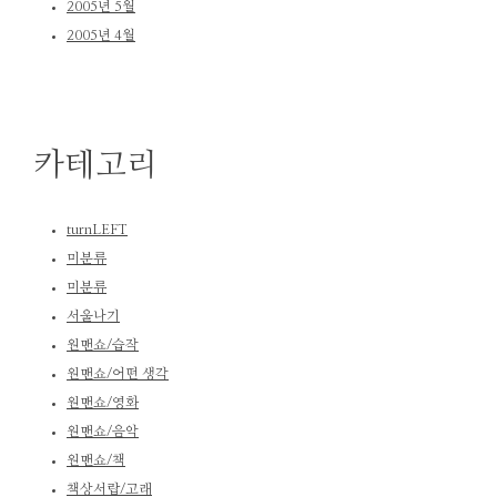
2005년 5월
2005년 4월
카테고리
turnLEFT
미분류
미분류
서울나기
원맨쇼/습작
원맨쇼/어떤 생각
원맨쇼/영화
원맨쇼/음악
원맨쇼/책
책상서랍/고래