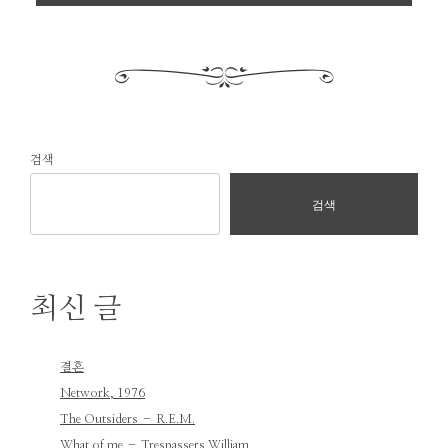
검색
검색
최신 글
결혼
Network, 1976
The Outsiders – R.E.M.
What of me – Trespassers William