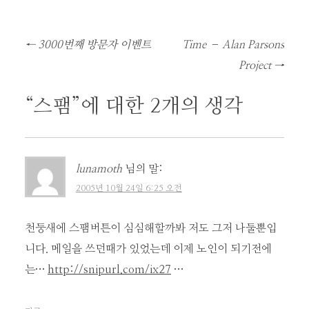
글
←
3000번째 방문자 이벤트
Time – Alan Parsons
네
Project
→
비
게
“
스팸
”에 대한 2개의 생각
이
션
lunamoth
님의 말:
2005년 10월 24일 6:25 오전
천둥새에 스팸버튼이 심심해할까봐 저도 그저 나둘뿐입
니다. 메일을 쓰던때가 있었는데 이제 노인이 되기전에
는…
http://snipurl.com/ix27
…