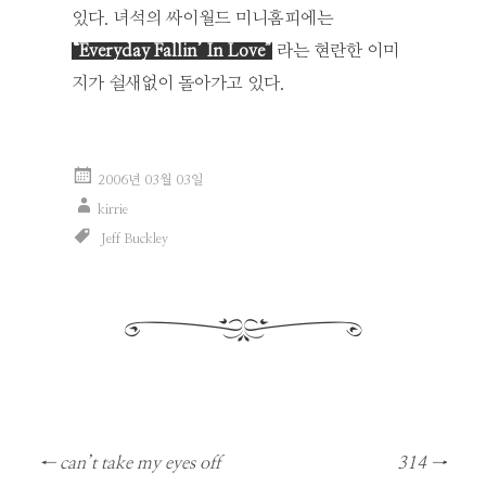
있다. 녀석의 싸이월드 미니홈피에는
“Everyday Fallin’ In Love”
라는 현란한 이미
지가 쉴새없이 돌아가고 있다.
2006년 03월 03일
kirrie
Jeff Buckley
글
←
can’t take my eyes off
314
→