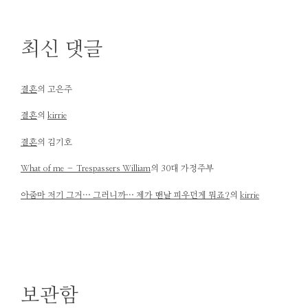
최신 댓글
결혼
의
고은주
결혼
의
kirrie
결혼
의
김기호
What of me – Trespassers William
의
30대 가정주부
아줌마 저기 그거… 그러니까… 제가 맨날 피우던게 뭐죠?
의
kirrie
보관함