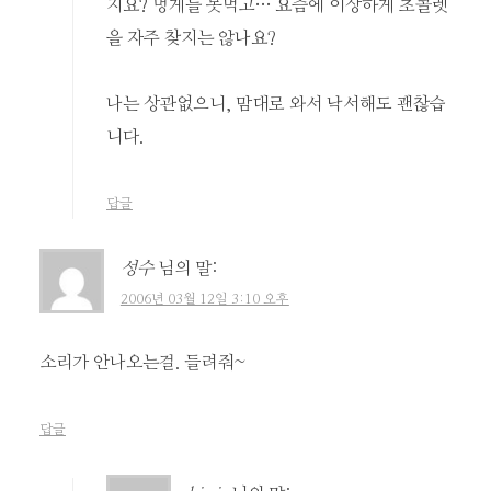
지요? 멍게를 못먹고… 요즘에 이상하게 초콜렛
을 자주 찾지는 않나요?
나는 상관없으니, 맘대로 와서 낙서해도 괜찮습
니다.
답글
성수
님의 말:
2006년 03월 12일 3:10 오후
소리가 안나오는걸. 들려줘~
답글