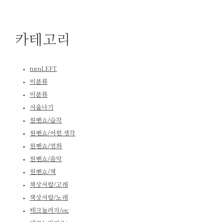
카테고리
turnLEFT
미분류
미분류
서울나기
원맨쇼/습작
원맨쇼/어떤 생각
원맨쇼/영화
원맨쇼/음악
원맨쇼/책
책상서랍/고래
책상서랍/노래
테크놀러지/etc