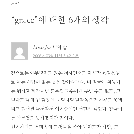
네
you
비
게
“
grace
”에 대한 6개의 생각
이
션
Loco Joe
님의 말:
2006년 03월 11일 3:42 오후
겉으로는 아무렇지도 않은 척하면서도 자꾸만 뒷걸음질
로 아는 사람이 없는 곳을 찾아다닌다. 내 얼굴에 써놓기
는 뭐하고 삐라처럼 불특정 다수에게 뿌릴 수도 없고, 그
렇다고 남의 집 담장에 처덕처덕 발라놓으면 하루도 못버
티고 떨어질 낙서라서 여기쯤이면 어떨까 싶었다. 결국에
는 아무것도 못하겠지만 말이다.
신기하게도 머리속의 그것들을 쏟아 내려고만 하면, 그